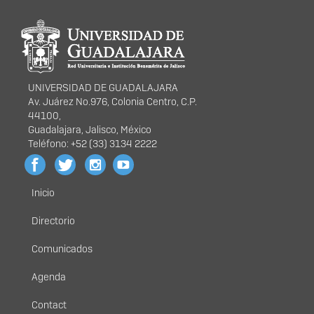
Información del
portal
UNIVERSIDAD DE GUADALAJARA
Av. Juárez No.976, Colonia Centro, C.P.
44100,
Guadalajara, Jalisco, México
Teléfono: +52 (33) 3134 2222
Inicio
Menú
principal
Directorio
Comunicados
Agenda
Contact