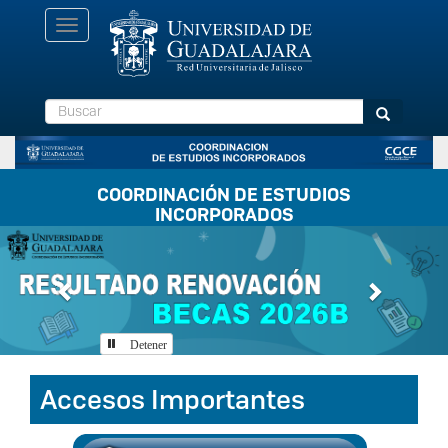
Pasar
Toggle
al
navigation
contenido
principal
Buscar
Buscar
COORDINACIÓN DE ESTUDIOS
INCORPORADOS
Previous
Next
Detener
Accesos Importantes