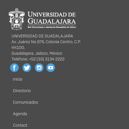
Información del
portal
UNIVERSIDAD DE GUADALAJARA
Av. Juárez No.976, Colonia Centro, C.P.
44100,
Guadalajara, Jalisco, México
Teléfono: +52 (33) 3134 2222
Inicio
Menú
principal
Directorio
Comunicados
Agenda
Contact