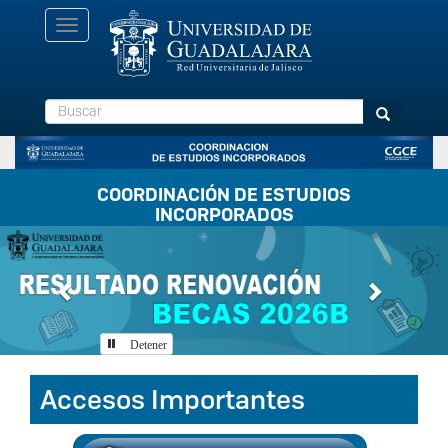
Pasar
Toggle
al
navigation
contenido
principal
Buscar
Buscar
COORDINACIÓN DE ESTUDIOS
INCORPORADOS
Previous
Next
Detener
Accesos Importantes