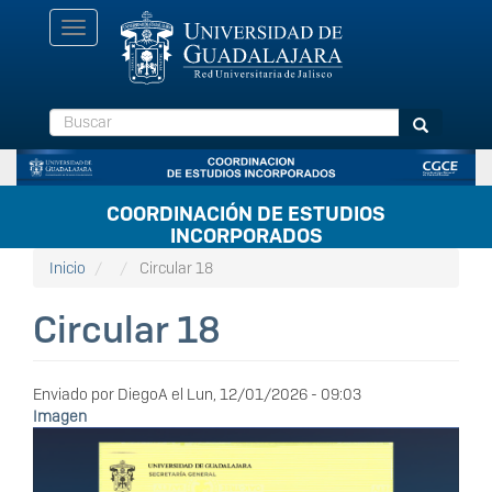
Pasar
Toggle
al
navigation
contenido
principal
Buscar
Buscar
COORDINACIÓN DE ESTUDIOS
INCORPORADOS
Inicio
Circular 18
Circular 18
Enviado por
DiegoA
el
Lun, 12/01/2026 - 09:03
Imagen