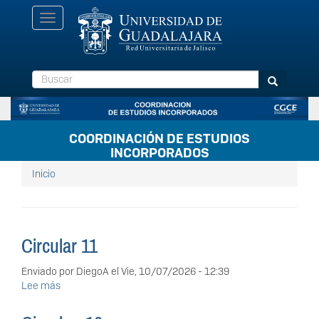
Pasar
Toggle
al
navigation
contenido
principal
Buscar
Buscar
COORDINACIÓN DE ESTUDIOS
INCORPORADOS
Inicio
Circular 11
Enviado por
DiegoA
el
Vie, 10/07/2026 - 12:39
Lee más
sobre
Circular
11