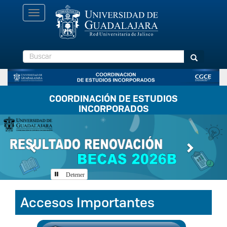
Pasar
Toggle
al
navigation
contenido
principal
Buscar
Buscar
COORDINACIÓN DE ESTUDIOS
INCORPORADOS
Previous
Next
Detener
Accesos Importantes