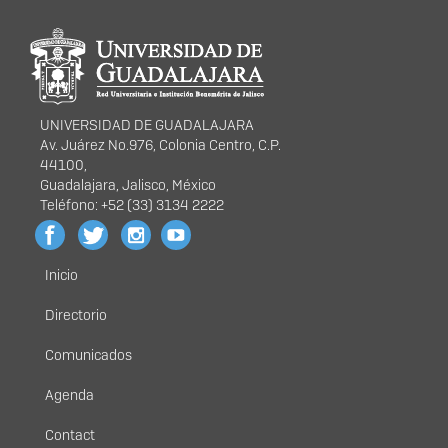
Información del
portal
UNIVERSIDAD DE GUADALAJARA
Av. Juárez No.976, Colonia Centro, C.P.
44100,
Guadalajara, Jalisco, México
Teléfono: +52 (33) 3134 2222
Inicio
Menú
principal
Directorio
Comunicados
Agenda
Contact