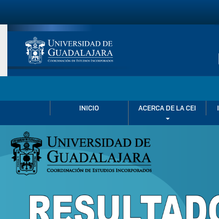
Pasar
al
contenido
principal
NAVEGACIÓN
INICIO
ACERCA DE LA CEI
PRINCIPAL
Previous