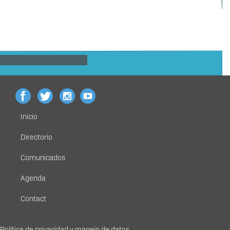
Inicio
Menú
principal
Directorio
Comunicados
Agenda
Contact
Política de privacidad y manejo de datos