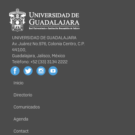
Información del
portal
UNIVERSIDAD DE GUADALAJARA
Av. Juárez No.976, Colonia Centro, C.P.
44100,
Guadalajara, Jalisco, México
Teléfono: +52 (33) 3134 2222
Inicio
Menú
principal
Directorio
Comunicados
Agenda
Contact