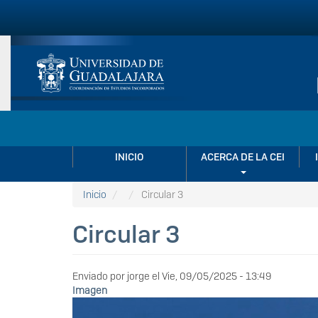
Pasar
al
contenido
principal
NAVEGACIÓN
INICIO
ACERCA DE LA CEI
PRINCIPAL
Inicio
Circular 3
Circular 3
Enviado por
jorge
el
Vie, 09/05/2025 - 13:49
Imagen