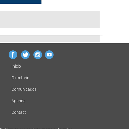
Inicio
Menú
principal
Directorio
Comunicados
Agenda
Contact