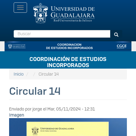
Pasar
Toggle
al
navigation
contenido
principal
Buscar
Buscar
COORDINACIÓN DE ESTUDIOS
INCORPORADOS
Inicio
Circular 14
Circular 14
Enviado por
jorge
el
Mar, 05/11/2024 - 12:31
Imagen