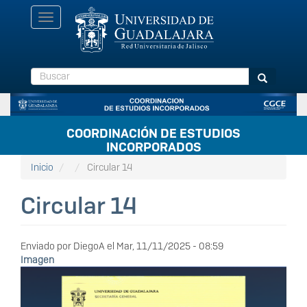
Pasar
Toggle
al
navigation
contenido
principal
Buscar
Buscar
COORDINACIÓN DE ESTUDIOS
INCORPORADOS
Inicio
Circular 14
Circular 14
Enviado por
DiegoA
el
Mar, 11/11/2025 - 08:59
Imagen