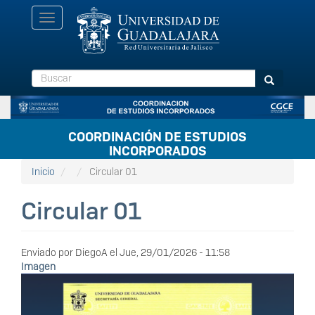
Pasar
Toggle
al
navigation
contenido
principal
Buscar
Buscar
COORDINACIÓN DE ESTUDIOS
INCORPORADOS
Inicio
Circular 01
Circular 01
Enviado por
DiegoA
el
Jue, 29/01/2026 - 11:58
Imagen