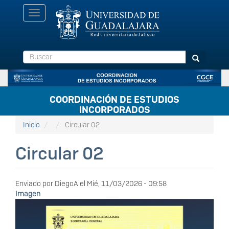
Pasar
Toggle
al
navigation
contenido
principal
Buscar
Buscar
COORDINACIÓN DE ESTUDIOS
INCORPORADOS
Inicio
Circular 02
Circular 02
Enviado por
DiegoA
el
Mié, 11/03/2026 - 09:58
Imagen