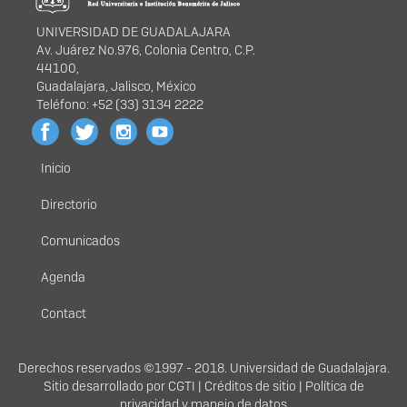
UNIVERSIDAD DE GUADALAJARA
Av. Juárez No.976, Colonia Centro, C.P.
44100,
Guadalajara, Jalisco, México
Teléfono: +52 (33) 3134 2222
Inicio
Menú
principal
Directorio
Comunicados
Agenda
Contact
Derechos
Derechos reservados ©1997 - 2018. Universidad de Guadalajara.
Sitio desarrollado por
CGTI
|
Créditos de sitio
|
Política de
privacidad y manejo de datos