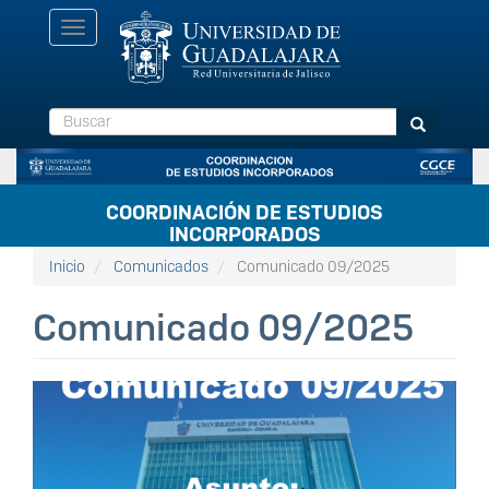
Pasar
Toggle
al
navigation
contenido
principal
Buscar
Buscar
COORDINACIÓN DE ESTUDIOS
INCORPORADOS
Inicio
Comunicados
Comunicado 09/2025
Comunicado 09/2025