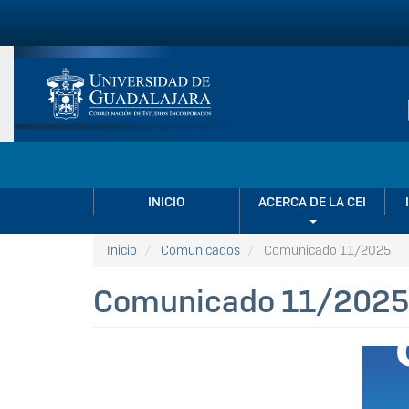
Pasar
al
contenido
principal
NAVEGACIÓN
INICIO
ACERCA DE LA CEI
PRINCIPAL
Inicio
Comunicados
Comunicado 11/2025
Comunicado 11/2025