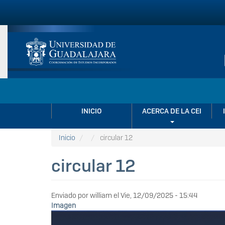
Pasar
al
contenido
principal
NAVEGACIÓN
INICIO
ACERCA DE LA CEI
PRINCIPAL
Inicio
circular 12
circular 12
Enviado por
william
el
Vie, 12/09/2025 - 15:44
Imagen