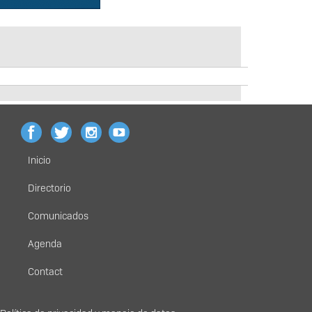
Inicio
Menú
principal
Directorio
Comunicados
Agenda
Contact