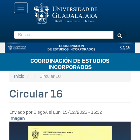
Pasar
Toggle
al
navigation
contenido
principal
Buscar
Buscar
COORDINACIÓN DE ESTUDIOS
INCORPORADOS
Inicio
Circular 16
Circular 16
Enviado por
DiegoA
el
Lun, 15/12/2025 - 15:32
Imagen