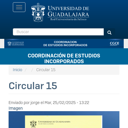
Pasar
Toggle
al
navigation
contenido
principal
Buscar
Buscar
COORDINACIÓN DE ESTUDIOS
INCORPORADOS
Inicio
Circular 15
Circular 15
Enviado por
jorge
el
Mar, 25/02/2025 - 13:22
Imagen