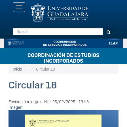
Pasar
Toggle
al
navigation
contenido
principal
Buscar
Buscar
COORDINACIÓN DE ESTUDIOS
INCORPORADOS
Inicio
Circular 18
Circular 18
Enviado por
jorge
el
Mar, 25/02/2025 - 13:48
Imagen