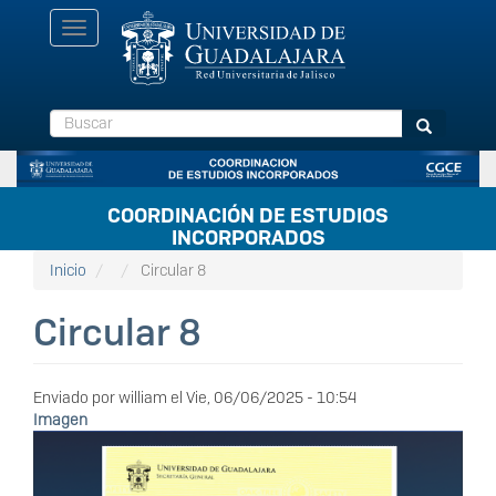
Pasar
Toggle
al
navigation
contenido
principal
Buscar
Buscar
COORDINACIÓN DE ESTUDIOS
INCORPORADOS
Inicio
Circular 8
Circular 8
Enviado por
william
el
Vie, 06/06/2025 - 10:54
Imagen